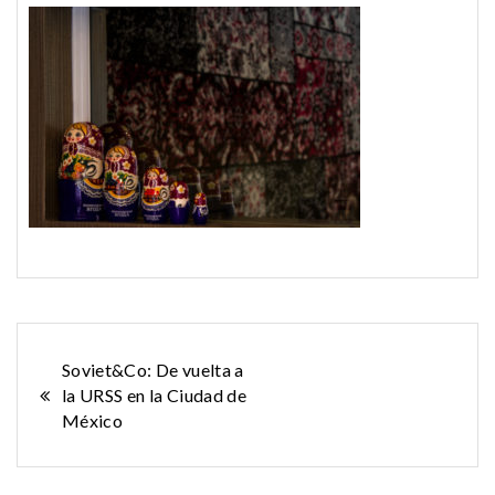
Navegación
Soviet&Co: De vuelta a
la URSS en la Ciudad de
de
México
entradas