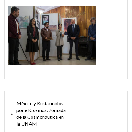
Navegación
México y Rusia unidos
por el Cosmos: Jornada
de
de la Cosmonáutica en
la UNAM
entradas