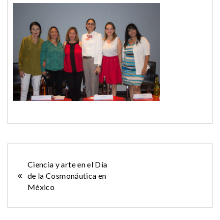
Navegación
Ciencia y arte en el Día
de la Cosmonáutica en
de
México
entradas