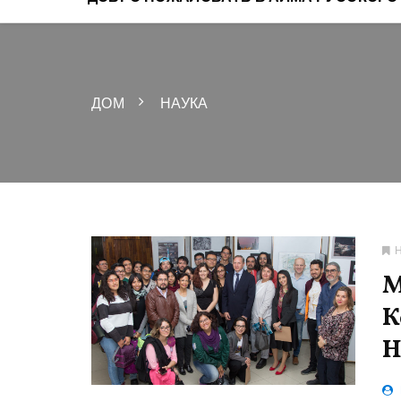
ДОМ
НАУКА
М
К
Н