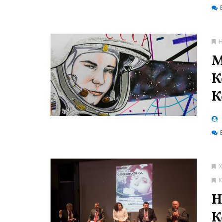
М
К
К
Н
К