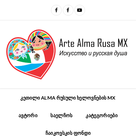
ᲙᲔᲗᲘᲚᲘ ALMA ᲠᲣᲡᲣᲚᲘ ᲮᲔᲚᲝᲕᲜᲔᲑᲘᲡ MX
ᲐᲕᲢᲝᲠᲘ
ᲡᲐᲔᲚᲩᲝᲡ
ᲙᲐᲢᲔᲒᲝᲠᲘᲔᲑᲘ
ᲩᲐᲘᲙᲝᲕᲡᲙᲘᲡ ᲤᲝᲜᲓᲘ