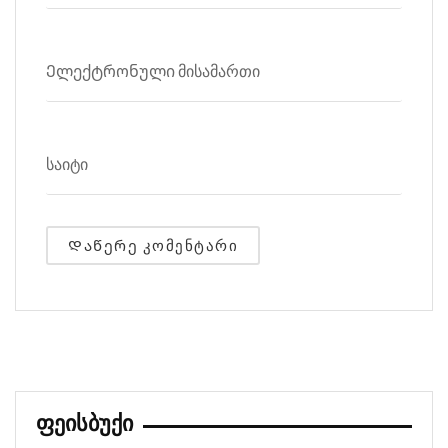
ᲤᲔᲘᲡᲑᲣᲥᲘ