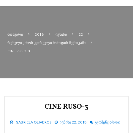
ᲛᲗᲐᲕᲐᲠᲘ
2018
ᲘᲕᲜᲘᲡᲘ
22
ᲠᲣᲡᲣᲚᲘ ᲙᲘᲜᲝᲡ ᲙᲕᲘᲠᲔᲣᲚᲘ ᲩᲐᲛᲝᲓᲘᲡ ᲛᲔᲥᲡᲘᲙᲐᲨᲘ
CINE RUSO-3
CINE RUSO-3
GABRIELA OLIVEROS
ᲘᲕᲜᲘᲡᲘ 22, 2018
ᲣᲙᲝᲛᲔᲜᲢᲐᲠᲝᲓ