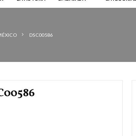
MÉXICO
DSC00586
C00586