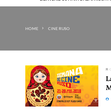
HOME
CINE RUSO
L
M