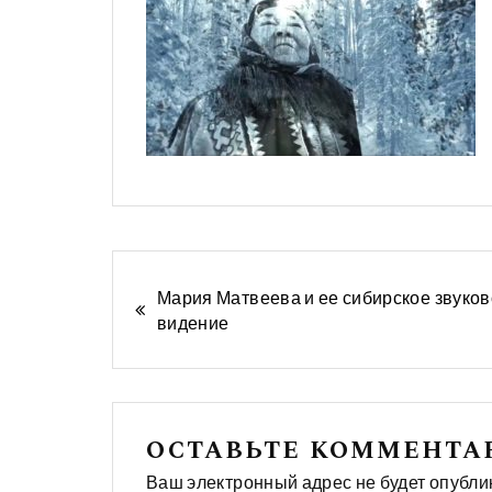
Навигация
Мария Матвеева и ее сибирское звуко
видение
по
публикациям
ОСТАВЬТЕ КОММЕНТ
Ваш электронный адрес не будет опубли