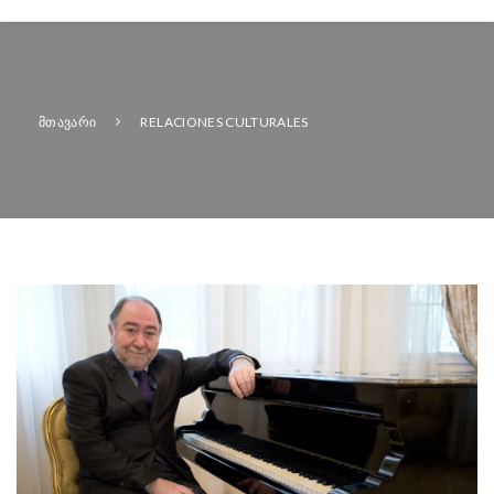
ᲛᲗᲐᲕᲐᲠᲘ
RELACIONES CULTURALES