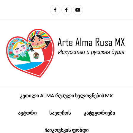
ᲙᲔᲗᲘᲚᲘ ALMA ᲠᲣᲡᲣᲚᲘ ᲮᲔᲚᲝᲕᲜᲔᲑᲘᲡ MX
ᲐᲕᲢᲝᲠᲘ
ᲡᲐᲔᲚᲩᲝᲡ
ᲙᲐᲢᲔᲒᲝᲠᲘᲔᲑᲘ
ᲩᲐᲘᲙᲝᲕᲡᲙᲘᲡ ᲤᲝᲜᲓᲘ