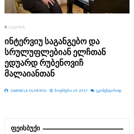
ᲡᲐᲔᲚᲩᲝᲡ
Ინტერვიუ Საგანგებო Და
Სრულუფლებიან Ელჩთან
Ედუარდ Რუბენოვიჩ
Მალაიანთან
GABRIELA OLIVEROS
ᲜᲝᲔᲛᲑᲔᲠᲘ 29, 2017
ᲣᲙᲝᲛᲔᲜᲢᲐᲠᲝᲓ
ᲤᲔᲘᲡᲑᲣᲥᲘ