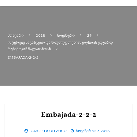
ᲛᲗᲐᲕᲐᲠᲘ
2018
ᲜᲝᲔᲛᲑᲔᲠᲘ
29
ᲘᲜᲢᲔᲠᲕᲘᲣ ᲡᲐᲒᲐᲜᲒᲔᲑᲝ ᲓᲐ ᲡᲠᲣᲚᲣᲤᲚᲔᲑᲘᲐᲜ ᲔᲚᲩᲗᲐᲜ ᲔᲓᲣᲐᲠᲓ
ᲠᲣᲑᲔᲜᲝᲕᲘᲩ ᲛᲐᲚᲐᲘᲐᲜᲗᲐᲜ
EMBAJADA-2-2-2
Embajada-2-2-2
GABRIELA OLIVEROS
ᲜᲝᲔᲛᲑᲔᲠᲘ 29, 2018