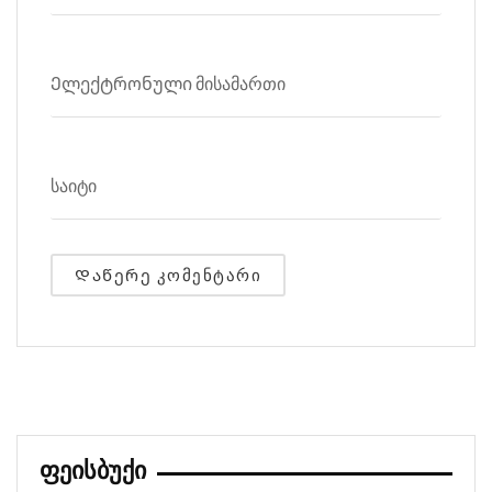
ᲤᲔᲘᲡᲑᲣᲥᲘ