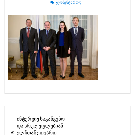
ᲣᲙᲝᲛᲔᲜᲢᲐᲠᲝᲓ
ნავიგაციის
ინტერვიუ საგანგებო
და სრულუფლებიან
პოსტი
ელჩთან ედუარდ