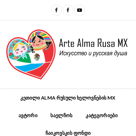
ᲙᲔᲗᲘᲚᲘ ALMA ᲠᲣᲡᲣᲚᲘ ᲮᲔᲚᲝᲕᲜᲔᲑᲘᲡ MX
ᲐᲕᲢᲝᲠᲘ
ᲡᲐᲔᲚᲩᲝᲡ
ᲙᲐᲢᲔᲒᲝᲠᲘᲔᲑᲘ
ᲩᲐᲘᲙᲝᲕᲡᲙᲘᲡ ᲤᲝᲜᲓᲘ