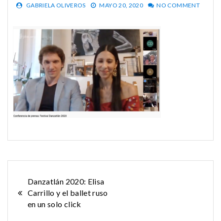
GABRIELA OLIVEROS
MAYO 20, 2020
NO COMMENT
Navegación
Danzatlán 2020: Elisa
Carrillo y el ballet ruso
de
en un solo click